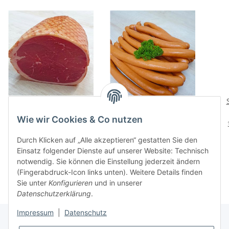
Gänsebrust geräuchert
Wiener Würstchen
21,48 €
*
ab
4,64 €
*
Wie wir Cookies & Co nutzen
53,70 € pro 1 kg
18,56 € pro 1 kg
Weitere Variationen
Durch Klicken auf „Alle akzeptieren“ gestatten Sie den
erhältlich.
Einsatz folgender Dienste auf unserer Website: Technisch
notwendig. Sie können die Einstellung jederzeit ändern
(Fingerabdruck-Icon links unten). Weitere Details finden
Sie unter
Konfigurieren
und in unserer
Datenschutzerklärung
.
Impressum
|
Datenschutz