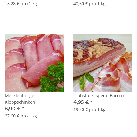
18,28 € pro 1 kg
40,60 € pro 1 kg
Mecklenburger
Frühstücksspeck (Bacon)
Kloppschinken
4,95 €
*
6,90 €
*
19,80 € pro 1 kg
27,60 € pro 1 kg