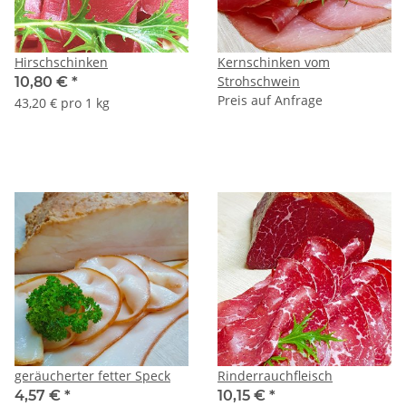
Hirschschinken
Kernschinken vom
Strohschwein
10,80 €
*
Preis auf Anfrage
43,20 € pro 1 kg
geräucherter fetter Speck
Rinderrauchfleisch
4,57 €
*
10,15 €
*