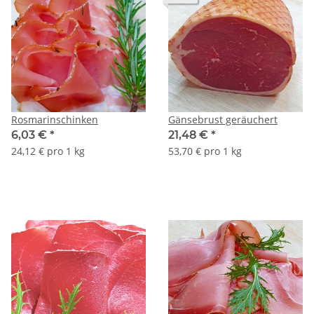
Rosmarinschinken
Gänsebrust geräuchert
6,03 €
*
21,48 €
*
24,12 € pro 1 kg
53,70 € pro 1 kg