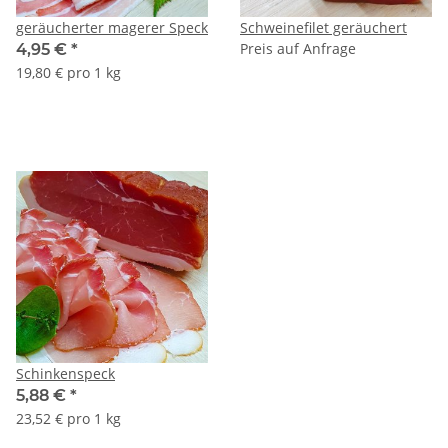
geräucherter magerer Speck
Schweinefilet geräuchert
Preis auf Anfrage
4,95 €
*
19,80 € pro 1 kg
Schinkenspeck
5,88 €
*
23,52 € pro 1 kg