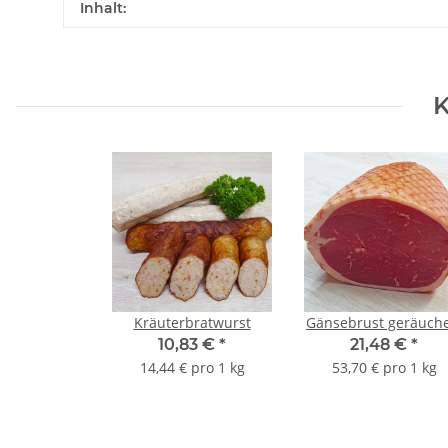
Inhalt:
K
Kräuterbratwurst
Gänsebrust geräuche
10,83 €
*
21,48 €
*
14,44 € pro 1 kg
53,70 € pro 1 kg