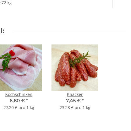
0,72 kg
l:
Kochschinken
Knacker
6,80 €
*
7,45 €
*
27,20 € pro 1 kg
23,28 € pro 1 kg