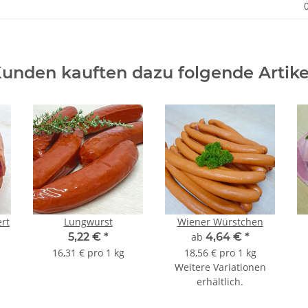
unden kauften dazu folgende Artike
rt
Lungwurst
Wiener Würstchen
5,22 €
*
ab
4,64 €
*
16,31 € pro 1 kg
18,56 € pro 1 kg
Weitere Variationen
erhältlich.