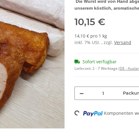
Die Wurst wird von Hand abge
unserem köstlich, aromatisch
10,15 €
14,10 € pro 1 kg
inkl. 7% USt. , zzgl.
Versand
Sofort verfügbar
Lieferzeit:
2 - 7 Werktage
(DE - Ausla
Packu
Loading...
Komponenten wer