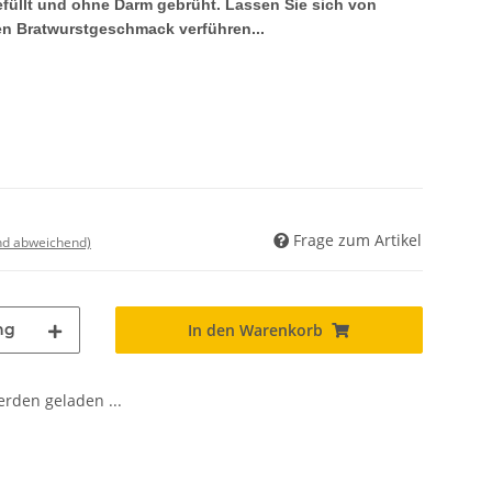
füllt und ohne Darm gebrüht. Lassen Sie sich von
en Bratwurstgeschmack verführen...
Frage zum Artikel
nd abweichend)
ng
In den Warenkorb
den geladen ...