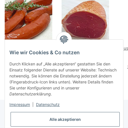
Lungwurst
Gänsebrust geräuchert
Haus
Wie wir Cookies & Co nutzen
5,22 €
*
21,48 €
*
16,31 € pro 1 kg
53,70 € pro 1 kg
Durch Klicken auf „Alle akzeptieren“ gestatten Sie den
Einsatz folgender Dienste auf unserer Website: Technisch
notwendig. Sie können die Einstellung jederzeit ändern
(Fingerabdruck-Icon links unten). Weitere Details finden
Sie unter
Konfigurieren
und in unserer
Datenschutzerklärung
.
Impressum
|
Datenschutz
Alle akzeptieren
Informationen